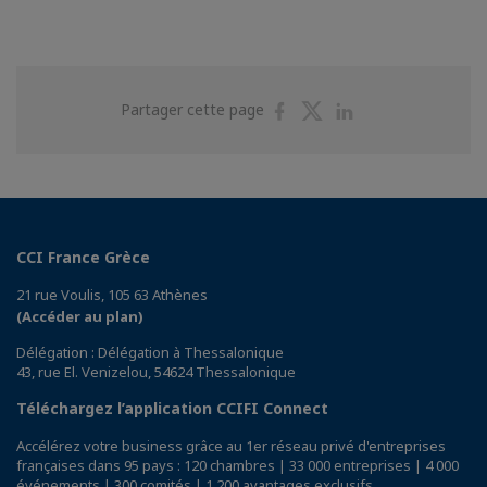
Partager
Partager
Partager
Partager cette page
sur
sur
sur
Facebook
Twitter
Linkedin
CCI France Grèce
21 rue Voulis, 105 63 Athènes
(Accéder au plan)
Délégation : Délégation à Thessalonique
43, rue El. Venizelou, 54624 Thessalonique
Téléchargez l’application CCIFI Connect
Accélérez votre business grâce au 1er réseau privé d'entreprises
françaises dans 95 pays : 120 chambres | 33 000 entreprises | 4 000
événements | 300 comités | 1 200 avantages exclusifs