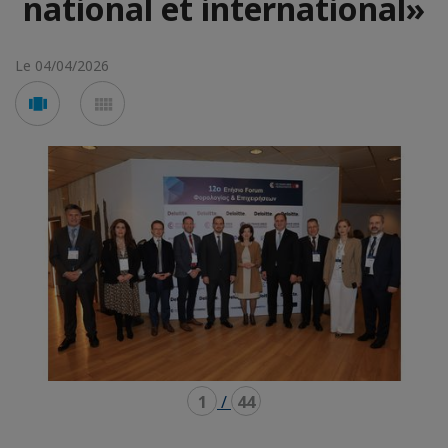
national et international»
Le 04/04/2026
Voir
Voir
en
en
mode
mode
carousel
mosaïque
1
/
44