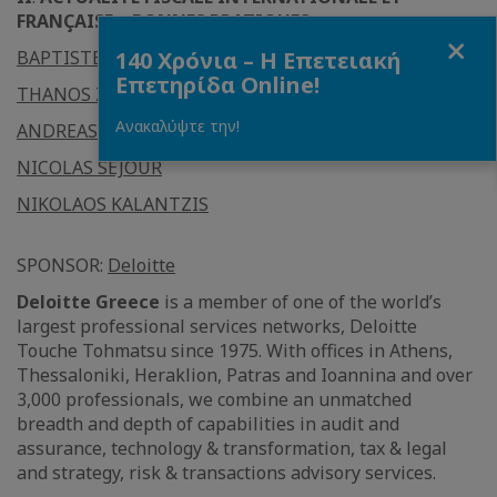
FRANÇAISE – BONNES PRATIQUES
Fermer
BAPTISTE VECCHINI
140 Χρόνια – Η Επετειακή
Επετηρίδα Online!
THANOS ZONTANOS
Ανακαλύψτε την!
ANDREAS KALLERGIS
NICOLAS SÉJOUR
NIKOLAOS KALANTZIS
SPONSOR:
Deloitte
Deloitte Greece
is a member of one of the world’s
largest professional services networks, Deloitte
Touche Tohmatsu since 1975. With offices in Athens,
Thessaloniki, Heraklion, Patras and Ioannina and over
3,000 professionals, we combine an unmatched
breadth and depth of capabilities in audit and
assurance, technology & transformation, tax & legal
and strategy, risk & transactions advisory services.