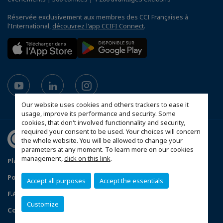
Réservée exclusivement aux membres des CCI Françaises à
l'International,
découvrez l'app CCIFI Connect
.
Our website uses cookies and others trackers to ease it
usage, improve its performance and security. Some
cookies, that don't involved functionnality and security,
required your consent to be used. Your choices will concern
the whole website. You will be allowed to change your
parameters at any moment. To learn more on our cookies
management,
click on this link
.
Plan du site
Twitter
Mentions légales
Politique de confidentialité
Accept all purposes
Accept the essentials
F.A.Q. - Frequently Asked Questions
Customize
Configurer vos préférences cookies