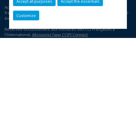
Accept all purposes
Accept the essentials
Accélérez votre business grâce au 1er réseau privé d'entreprises
françaises dans 95 pays : 120 chambres | 33 000 entreprises | 4 000
Customize
événements | 300 comités | 1 200 avantages exclusifs
Réservée exclusivement aux membres des CCI Françaises à
l'International,
découvrez l'app CCIFI Connect
.
Plan du site
Twitter
Mentions légales
Politique de confidentialité