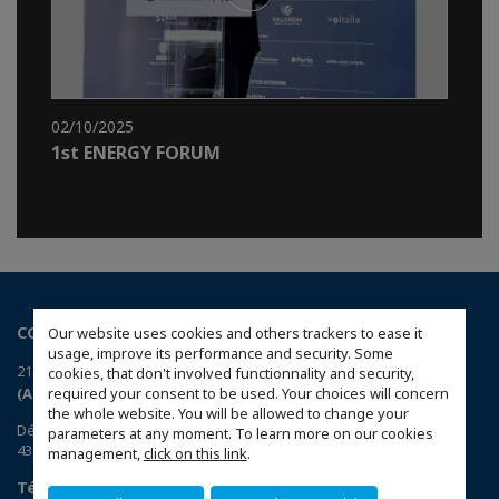
02/10/2025
1st ENERGY FORUM
CCI France Grèce
Our website uses cookies and others trackers to ease it
usage, improve its performance and security. Some
21 rue Voulis, 105 63 Athènes
cookies, that don't involved functionnality and security,
(Accéder au plan)
required your consent to be used. Your choices will concern
the whole website. You will be allowed to change your
Délégation : Délégation à Thessalonique
parameters at any moment. To learn more on our cookies
43, rue El. Venizelou, 54624 Thessalonique
management,
click on this link
.
Téléchargez l’application CCIFI Connect