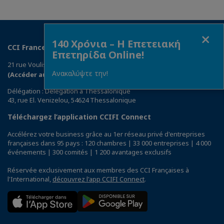
Fermer
140 Χρόνια – Η Επετειακή
CCI France Grèce
Επετηρίδα Online!
21 rue Voulis, 105 63 Athènes
Ανακαλύψτε την!
(Accéder au plan)
Délégation : Délégation à Thessalonique
43, rue El. Venizelou, 54624 Thessalonique
Téléchargez l’application CCIFI Connect
Accélérez votre business grâce au 1er réseau privé d'entreprises
françaises dans 95 pays : 120 chambres | 33 000 entreprises | 4 000
événements | 300 comités | 1 200 avantages exclusifs
Réservée exclusivement aux membres des CCI Françaises à
l'International,
découvrez l'app CCIFI Connect
.