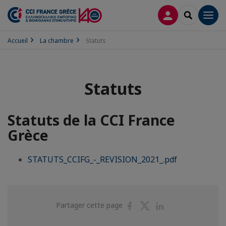
CONNEXION
RECHERCH
Men
Accueil
La chambre
Statuts
Statuts
Statuts de la CCI France
Grèce
STATUTS_CCIFG_-_REVISION_2021_.pdf
Partager
Partager
Partager
Partager cette page
sur
sur
sur
Facebook
Twitter
Linkedin