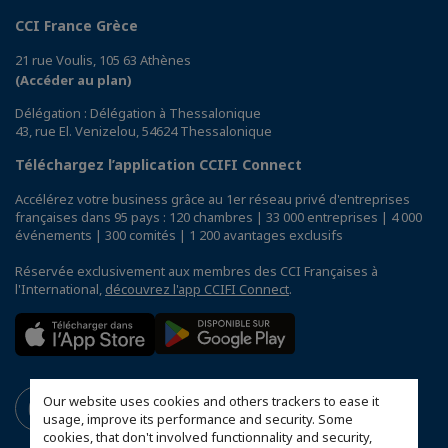
CCI France Grèce
21 rue Voulis, 105 63 Athènes
(Accéder au plan)
Délégation : Délégation à Thessalonique
43, rue El. Venizelou, 54624 Thessalonique
Téléchargez l’application CCIFI Connect
Accélérez votre business grâce au 1er réseau privé d'entreprises
françaises dans 95 pays : 120 chambres | 33 000 entreprises | 4 000
événements | 300 comités | 1 200 avantages exclusifs
Réservée exclusivement aux membres des CCI Françaises à
l'International,
découvrez l'app CCIFI Connect
.
Our website uses cookies and others trackers to ease it
usage, improve its performance and security. Some
cookies, that don't involved functionnality and security,