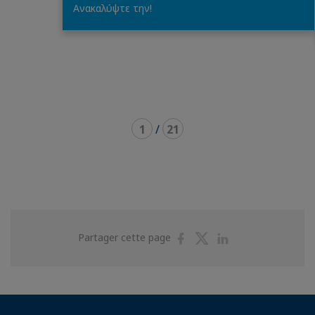
Ανακαλύψτε την!
1
/
21
Partager
Partager
Partager
Partager cette page
sur
sur
sur
Facebook
Twitter
Linkedin