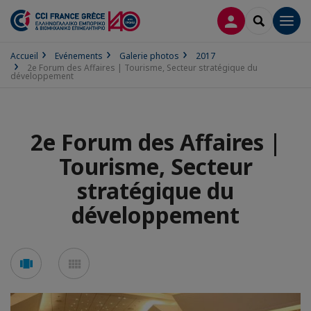
CONNEXION
RECHERCH
Men
Accueil
Evénements
Galerie photos
2017
2e Forum des Affaires | Tourisme, Secteur stratégique du
développement
2e Forum des Affaires |
Tourisme, Secteur
stratégique du
développement
Voir
Voir
en
en
mode
mode
carousel
mosaïque