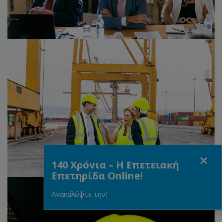
Fermer
140 Χρόνια – Η Επετειακή
Επετηρίδα Online!
Ανακαλύψτε την!