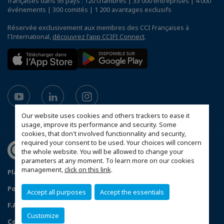
françaises dans 95 pays : 120 chambres | 33 000 entreprises | 4 000
événements | 300 comités | 1 200 avantages exclusifs
Réservée exclusivement aux membres des CCI Françaises à
l'International,
découvrez l'app CCIFI Connect
.
Our website uses cookies and others trackers to ease it
usage, improve its performance and security. Some
cookies, that don't involved functionnality and security,
required your consent to be used. Your choices will concern
the whole website. You will be allowed to change your
parameters at any moment. To learn more on our cookies
management,
click on this link
.
Plan du site
Twitter
Mentions légales
Politique de confidentialité
Accept all purposes
Accept the essentials
F.A.Q. - Frequently Asked Questions
Customize
Configurer vos préférences cookies