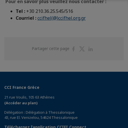
Pour en savoir plus veuillez nous contacter :
Tel :
+30 210.36.25.545/516
Courriel :
ccifhel(@)ccifhel.org.gr
Partager
Partager
Partager
Partager cette page
sur
sur
sur
Facebook
Twitter
Linkedin
CCI France Grèce
21 rue Voulis, 105 63 Athènes
(Accéder au plan)
Délégation : Délégation à Thessalonique
43, rue El. Venizelou, 54624 Thessalonique
Téléchargez l’application CCIFI Connect