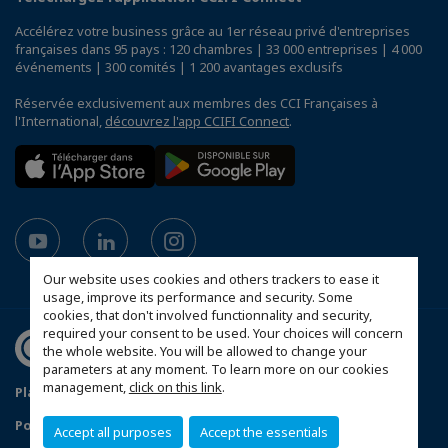
Accélérez votre business grâce au 1er réseau privé d'entreprises
françaises dans 95 pays : 120 chambres | 33 000 entreprises | 4 000
événements | 300 comités | 1 200 avantages exclusifs
Réservée exclusivement aux membres des CCI Françaises à
l'International,
découvrez l'app CCIFI Connect
.
Our website uses cookies and others trackers to ease it
usage, improve its performance and security. Some
cookies, that don't involved functionnality and security,
required your consent to be used. Your choices will concern
the whole website. You will be allowed to change your
parameters at any moment. To learn more on our cookies
management,
click on this link
.
Plan du site
Twitter
Mentions légales
Politique de confidentialité
Accept all purposes
Accept the essentials