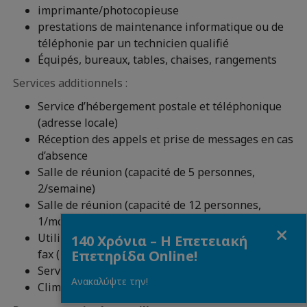
imprimante/photocopieuse
prestations de maintenance informatique ou de
téléphonie par un technicien qualifié
Équipés, bureaux, tables, chaises, rangements
Services additionnels :
Service d’hébergement postale et téléphonique
(adresse locale)
Réception des appels et prise de messages en cas
d’absence
Salle de réunion (capacité de 5 personnes,
2/semaine)
Salle de réunion (capacité de 12 personnes,
1/mois)
Fermer
Utilisation des équipements : photocopieuse et
140 Χρόνια – Η Επετειακή
Επετηρίδα Online!
fax (100 photocopies/mois)
Service de nettoyage quotidien inclus
Ανακαλύψτε την!
Climatisation/chauffage/électricité