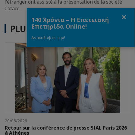
l'étranger ont assisté à la présentation de la société
Coface.
Fermer
140 Χρόνια – Η Επετειακή
Επετηρίδα Online!
PLUS D'ACTUALITÉS
Ανακαλύψτε την!
20/06/2026
Retour sur la conférence de presse SIAL Paris 2026
à Athènes