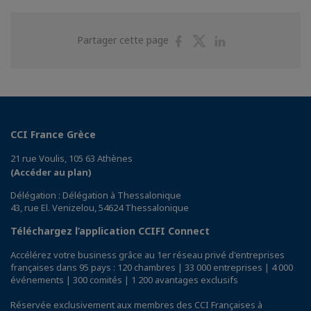
Partager
Partager
Partager
Partager cette page
sur
sur
sur
Facebook
Twitter
Linkedin
CCI France Grèce
21 rue Voulis, 105 63 Athènes
(Accéder au plan)
Délégation : Délégation à Thessalonique
43, rue El. Venizelou, 54624 Thessalonique
Téléchargez l’application CCIFI Connect
Accélérez votre business grâce au 1er réseau privé d'entreprises
françaises dans 95 pays : 120 chambres | 33 000 entreprises | 4 000
événements | 300 comités | 1 200 avantages exclusifs
Réservée exclusivement aux membres des CCI Françaises à