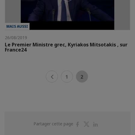
MAIS AUSSI
26/08/2019
Le Premier Ministre grec, Kyriakos Mitsotakis , sur
France24
1
2
Partager
Partager
Partager
Partager cette page
sur
sur
sur