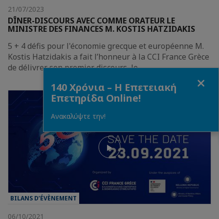
21/07/2023
DÎNER-DISCOURS AVEC COMME ORATEUR LE
MINISTRE DES FINANCES M. KOSTIS HATZIDAKIS
5 + 4 défis pour l'économie grecque et européenne M.
Kostis Hatzidakis a fait l’honneur à la CCI France Grèce
de délivrer son premier discours, le…
Fermer
140 Χρόνια – Η Επετειακή
Επετηρίδα Online!
Ανακαλύψτε την!
BILANS D’ÉVÈNEMENT
06/10/2021