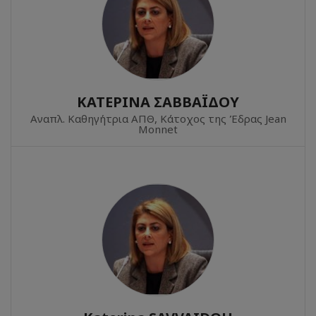
ΚΑΤΕΡΙΝΑ ΣΑΒΒΑΪΔΟΥ
Αναπλ. Καθηγήτρια ΑΠΘ, Κάτοχος της Έδρας Jean
Monnet