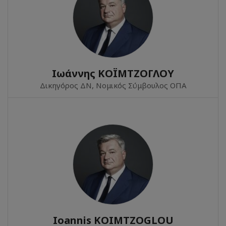
Ιωάννης ΚΟΪΜΤΖΟΓΛΟΥ
Δικηγόρος ΔΝ, Νομικός Σύμβουλος ΟΠΑ
Ioannis KOIMTZOGLOU