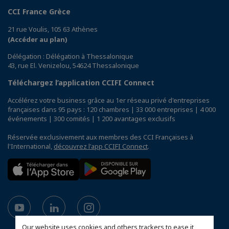
CCI France Grèce
21 rue Voulis, 105 63 Athènes
(Accéder au plan)
Délégation : Délégation à Thessalonique
43, rue El. Venizelou, 54624 Thessalonique
Téléchargez l’application CCIFI Connect
Accélérez votre business grâce au 1er réseau privé d'entreprises
françaises dans 95 pays : 120 chambres | 33 000 entreprises | 4 000
événements | 300 comités | 1 200 avantages exclusifs
Réservée exclusivement aux membres des CCI Françaises à
l'International,
découvrez l'app CCIFI Connect
.
Our website uses cookies and others trackers to ease it