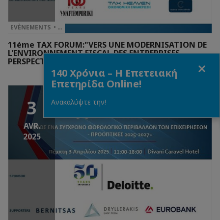
EVÈNEMENTS • …
11ème TAX FORUM:"VERS UNE MODERNISATION DE
L’ENVIRONNEMENT FISCAL DES ENTREPRISES -
PERSPECTIVES 2025-2027 "
Fermer
140 Χρόνια – Η Επετειακή
Επετηρίδα Online!
3
Ανακαλύψτε την!
AVR.
2025