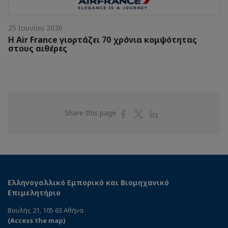
25 Ιουνίου 2026
Η Air France γιορτάζει 70 χρόνια κομψότητας
στους αιθέρες
Share
Share
Share
Share this page
on
on
on
Facebook
Twitter
Linkedin
Ελληνογαλλικό Εμπορικό και Βιομηχανικό
Επιμελητήριο
Βουλής 21, 105 63 Αθήνα
(Access the map)