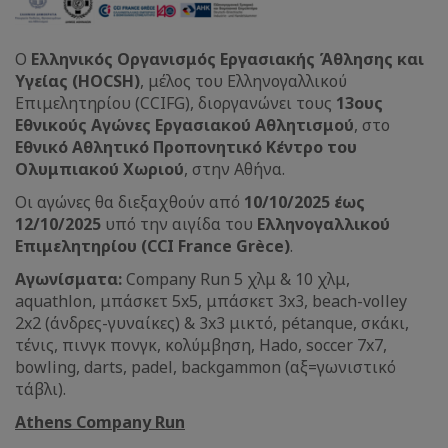
Ο
Ελληνικός Οργανισμός Εργασιακής Άθλησης και
Υγείας (HOCSH)
, μέλος του Ελληνογαλλικού
Επιμελητηρίου (CCIFG), διοργανώνει τους
13ους
Εθνικούς Αγώνες Εργασιακού Αθλητισμού
, στο
Εθνικό Αθλητικό Προπονητικό Κέντρο του
Ολυμπιακού Χωριού
, στην Αθήνα.
Οι αγώνες θα διεξαχθούν από
10/10/2025 έως
12/10/2025
υπό την αιγίδα του
Ελληνογαλλικού
Επιμελητηρίου (CCI France Grèce)
.
Αγωνίσματα:
Company Run 5 χλμ & 10 χλμ,
aquathlon, μπάσκετ 5x5, μπάσκετ 3x3, beach-volley
2x2 (άνδρες-γυναίκες) & 3x3 μικτό, pétanque, σκάκι,
τένις, πινγκ πονγκ, κολύμβηση, Hado, soccer 7x7,
bowling, darts, padel, backgammon (αξ=γωνιστικό
τάβλι).
Athens Company Run