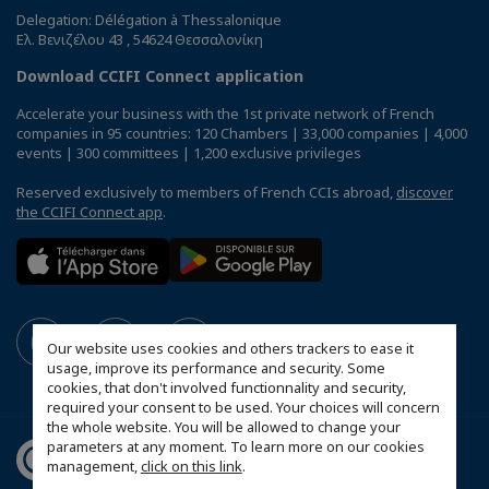
Delegation: Délégation à Thessalonique
Ελ. Βενιζέλου 43 , 54624 Θεσσαλονίκη
Download CCIFI Connect application
Accelerate your business with the 1st private network of French
companies in 95 countries: 120 Chambers | 33,000 companies | 4,000
events | 300 committees | 1,200 exclusive privileges
Reserved exclusively to members of French CCIs abroad,
discover
the CCIFI Connect app
.
Our website uses cookies and others trackers to ease it
usage, improve its performance and security. Some
cookies, that don't involved functionnality and security,
required your consent to be used. Your choices will concern
the whole website. You will be allowed to change your
parameters at any moment. To learn more on our cookies
management,
click on this link
.