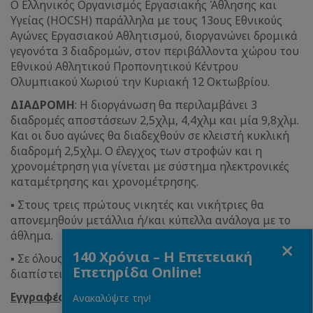
Ο Ελληνικός Οργανισμός Εργασιακής Άθλησης και
Υγείας (HOCSH) παράλληλα με τους 13ους Εθνικούς
Αγώνες Εργασιακού Αθλητισμού, διοργανώνει δρομικά
γεγονότα 3 διαδρομών, στον περιβάλλοντα χώρου του
Εθνικού Αθλητικού Προπονητικού Κέντρου
Ολυμπιακού Χωριού την Κυριακή 12 Οκτωβρίου.
ΔΙΑΔΡΟΜΗ
: Η διοργάνωση θα περιλαμβάνει 3
διαδρομές αποστάσεων 2,5χλμ, 4,4χλμ και μία 9,8χλμ.
Και οι δυο αγώνες θα διαδεχθούν σε κλειστή κυκλική
διαδρομή 2,5χλμ. Ο έλεγχος των στροφών και η
χρονομέτρηση για γίνεται με σύστημα ηλεκτρονικές
καταμέτρησης και χρονομέτρησης.
▪ Στους τρεις πρώτους νικητές και νικήτριες θα
απονεμηθούν μετάλλια ή/και κύπελλα ανάλογα με το
άθλημα.
Close
140 Χρόνια – Η Επετειακή
▪ Σε όλους τους συμμετέχοντες θα δοθούν,
Επετηρίδα Online!
διαπίστευση και αναμνηστικό Αγώνων.
Εγγραφές
Ανακαλύψτε την!