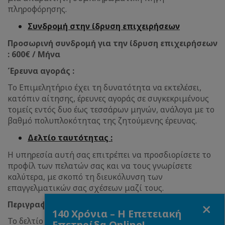
πληροφόρησης.
Συνδρομή στην ίδρυση επιχειρήσεων
Προσωρινή συνδρομή για την ίδρυση επιχειρήσεων
: 600€ / Μήνα
Έρευνα αγοράς :
Το Επιμελητήριο έχει τη δυνατότητα να εκτελέσει,
κατόπιν αίτησης, έρευνες αγοράς σε συγκεκριμένους
τομείς εντός δυο έως τεσσάρων μηνών, ανάλογα με το
βαθμό πολυπλοκότητας της ζητούμενης έρευνας.
Δελτίο ταυτότητας :
Η υπηρεσία αυτή σας επιτρέπει να προσδιορίσετε το
προφίλ των πελατών σας και να τους γνωρίσετε
καλύτερα, με σκοπό τη διευκόλυνση των
επαγγελματικών σας σχέσεων μαζί τους.
Close
Περιγραφή :
140 Χρόνια – Η Επετειακή
Το δελτίο ταυτότητας περιλαμβάνει:
Επετηρίδα Online!