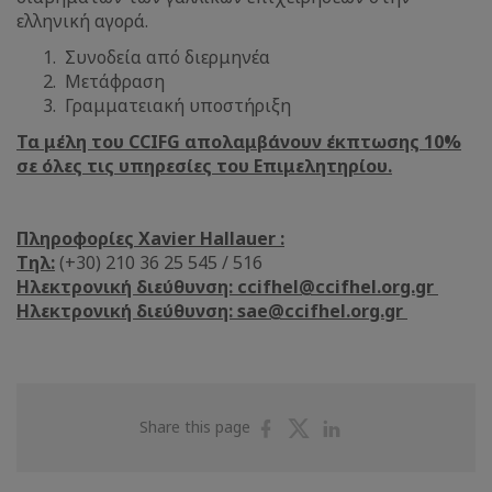
ελληνική αγορά.
Συνοδεία από διερμηνέα
Μετάφραση
Γραμματειακή υποστήριξη
Τα μέλη του CCIFG απολαμβάνουν έκπτωσης 10%
σε όλες τις υπηρεσίες του Επιμελητηρίου.
Πληροφορίες Xavier Hallauer
:
Τηλ:
(+30) 210 36 25 545 / 516
Ηλεκτρονική διεύθυνση: ccifhel@ccifhel.org.gr
Ηλεκτρονική διεύθυνση: sae@ccifhel.org.gr
Share
Share
Share
Share this page
on
on
on
Facebook
Twitter
Linkedin