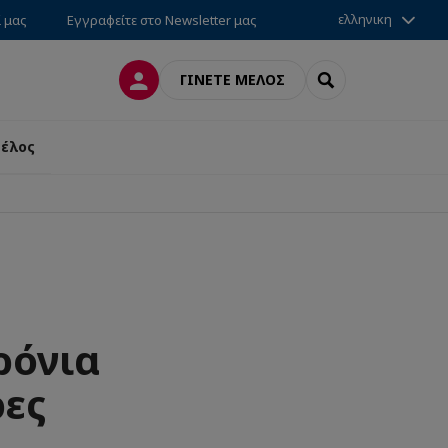
ελληνικη
ί μας
Εγγραφείτε στο Newsletter μας
ΣΎΝΔΕΣΗ
SEARCH
ΓΊΝΕΤΕ ΜΈΛΟΣ
μέλος
ρόνια
ρες