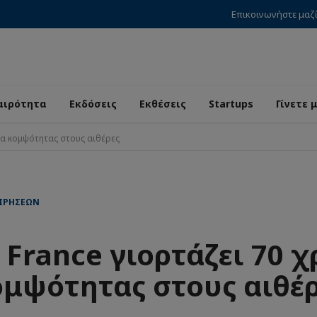
Επικοινωνήστε μαζ
αιρότητα
Εκδόσεις
Εκθέσεις
Startups
Γίνετε 
νια κομψότητας στους αιθέρες
ΕΙΡΉΣΕΩΝ
r France γιορτάζει 70 χ
μψότητας στους αιθέ