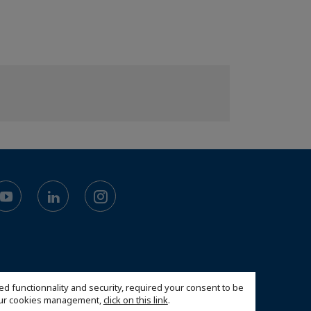
ed functionnality and security, required your consent to be
 our cookies management,
click on this link
.