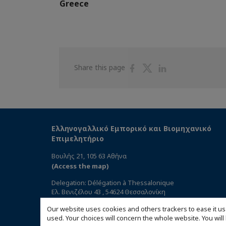
Greece
Share
Share
Share
Share this page
on
on
on
Facebook
Twitter
Linkedin
Ελληνογαλλικό Εμπορικό και Βιομηχανικό
Επιμελητήριο
Βουλής 21, 105 63 Αθήνα
(Access the map)
Delegation: Délégation à Thessalonique
Ελ. Βενιζέλου 43 , 54624 Θεσσαλονίκη
Our website uses cookies and others trackers to ease it us
used. Your choices will concern the whole website. You w