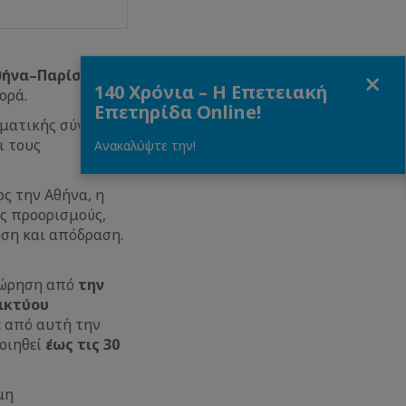
Close
θήνα–Παρίσι
μέσα
140 Χρόνια – Η Επετειακή
ορά.
Επετηρίδα Online!
ηματικής σύνδεσης
ι τους
Ανακαλύψτε την!
ος την Αθήνα, η
ύς προορισμούς,
ηση και απόδραση.
χώρηση από
την
ικτύου
 από αυτή την
οιηθεί
έως τις 30
μη