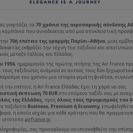
ας γιορτάζει τα
70 χρόνια της αεροπορικής σύνδεσης Α
ή καμπάνια που συνοδεύεται από μια αποκλειστική προσφ
 την
70ή επέτειο της γραμμής Παρίσι–Αθήνα
, μιας εμβλ
δεκαετίες εκφράζει την τέχνη του ταξιδιού και αποτυπώνε
ούς μεταξύ Γαλλίας και Ελλάδας.
ου 1956
, ημερομηνία της πρώτης πτήσης της Air France πρ
ι τους ταξιδιώτες ανάμεσα σε αυτούς τους δύο ξεχωριστο
 πέρασμα του χρόνου μια ιστορία γεμάτη φινέτσα, συγκίν
ή την επέτειο, η Air France Ελλάδας έχει τη χαρά να σας
ιστική έκπτωση 70 EUR
στο επόμενο ταξίδι σας με ανα
όλεις της Ελλάδας
, προς
όλους τους προορισμούς του δ
ίτε ταξιδεύτε
Business, Premium ή Economy,
επωφεληθείτε
ορά, η οποία ισχύει για κάθε κράτηση που θα πραγματοπ
 ιστότοπο
airfrance.gr.
πληροφορίες, σας προσκαλούμε να επισκεφθείτε την επίση