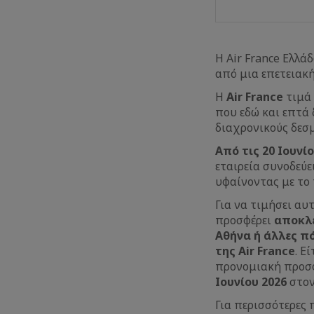
H Air France Ελλάδ
από μια επετειακ
Η
Air France
τιμά
που εδώ και επτά 
διαχρονικούς δεσμ
Από τις 20 Ιουνί
εταιρεία συνοδεύε
υφαίνοντας με το
Για να τιμήσει αυτ
προσφέρει
αποκλε
Αθήνα ή άλλες π
της Air France
. Ε
προνομιακή προσφ
Ιουνίου 2026
στον
Για περισσότερες 