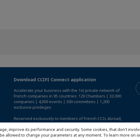
Download CCIFI Connect application
Accelerate your business with the 1st private network of
French companies in 95 countries: 120 Chambers | 33,000
companies | 4,000 events | 300 committees | 1,200
exclusive privileges
Reserved exclusively to members of French CCIs abroad,
discover the CCIFI Connect app
.
age, improve its performance and security. Some cookies, that don't involv
ill be allowed to change your parameters at any moment. To learn more on