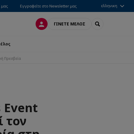
ελληνικη
ί μας
Εγγραφείτε στο Newsletter μας
ΣΎΝΔΕΣΗ
SEARCH
ΓΊΝΕΤΕ ΜΈΛΟΣ
μέλος
ική Πρεσβεία
s Event
ί τον
ρία στη