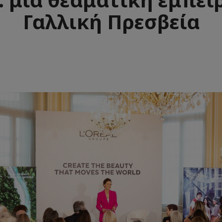
Γαλλική Πρεσβεία
e
aïque