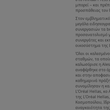
μπορεί – και πρέπ
προσπάθειας τον 
Στον εμβληματικό
μεγάλα ειδησεογρ
συνεργασιών τα br
προσανατολισμό γ
συνεργάτες και ε
οικοσύστημα της L
Όλοι οι καλεσμέν
σταθμών, τα οποία
καλωσόρισε η Aless
αναφέρθηκε στο ό
και στην αποφασισ
καθημερινά πράξη.
συνομίλησαν η κα.
L’Oréal Hellas, κο
της L’Oréal Hella
Κοσμοπούλου, Ιδρ
αναγκαιότητα της