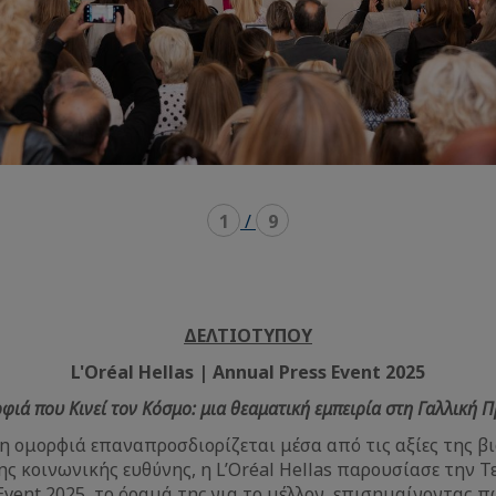
1
/
9
ΔΕΛΤΙΟ
ΤΥΠΟΥ
L'Oréal Hellas | Annual Press Event 2025
φιά που Κινεί τον Κόσμο: μια θεαματική εμπειρία
στη Γαλλική Π
η ομορφιά επαναπροσδιορίζεται μέσα από τις αξίες της β
ης κοινωνικής ευθύνης, η L’Oréal Hellas παρουσίασε την 
Event 2025, το όραμά της για το μέλλον, επισημαίνοντας 