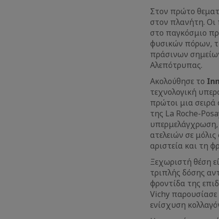
Στον πρώτο θεματ
στον πλανήτη. Οι
στο παγκόσμιο πρ
φυσικών πόρων, τ
πράσινων σημείων
Αλεπότρυπας.
Ακολούθησε το
In
τεχνολογική υπερο
πρώτοι μια σειρά 
της La Roche-Pos
υπερμελάγχρωση, 
ατελειών σε μόλις
αριστεία και τη φ
Ξεχωριστή θέση εί
τριπλής δόσης αν
φροντίδα της επι
Vichy παρουσίασε 
ενίσχυση κολλαγόν