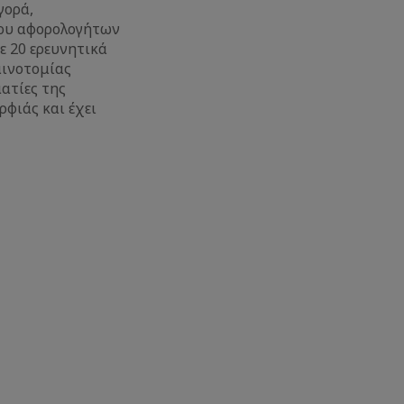
γορά,
ίου αφορολογήτων
ε 20 ερευνητικά
αινοτομίας
ατίες της
ρφιάς και έχει