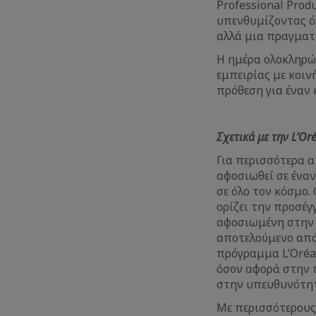
Professional Prod
υπενθυμίζοντας όλ
αλλά μια πραγματ
Η ημέρα ολοκληρώ
εμπειρίας με κοιν
πρόθεση για έναν 
Σχετικά με την L’Oré
Για περισσότερα α
αφοσιωθεί σε ένα
σε όλο τον κόσμο.
ορίζει την προσέγ
αφοσιωμένη στην κ
αποτελούμενο από 
πρόγραμμα L’Oréal
όσον αφορά στην π
στην υπευθυνότητ
Με περισσότερους