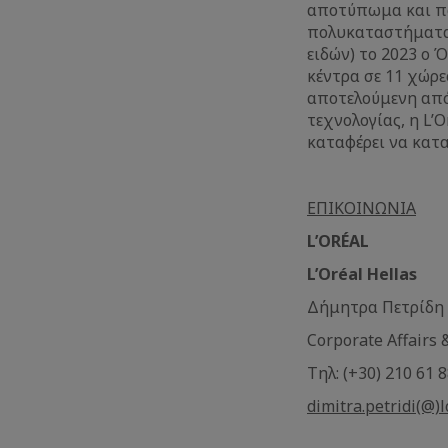
αποτύπωμα και πω
πολυκαταστήματα,
ειδών) το 2023 ο 
κέντρα σε 11 χώρε
αποτελούμενη από 
τεχνολογίας, η L’
καταφέρει να κατ
ΕΠΙΚΟΙΝΩΝΙΑ
L’ORÉ
L
’
Or
é
al Hel
Δήμητρα 
Corporate Affa
Τηλ: (+30) 
dimitra.petridi(@)