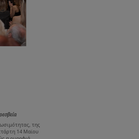
ρεσβεία
ιωσιμότητας, της
Τετάρτη 14 Μαϊου
πώς η ομορφιά