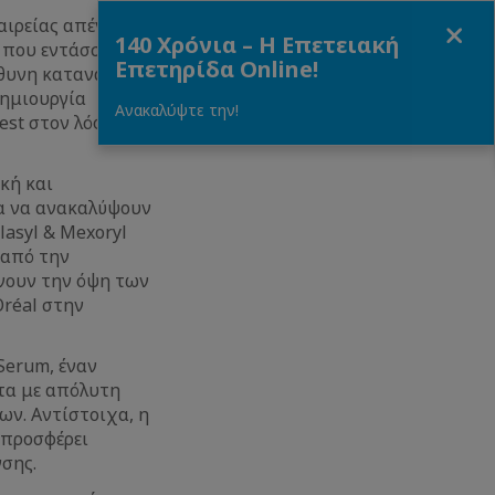
Close
αιρείας απέναντι
140 Χρόνια – Η Επετειακή
ς που εντάσσονται
Επετηρίδα Online!
ύθυνη κατανάλωση
δημιουργία
Ανακαλύψτε την!
est στον λόφο της
κή και
ία να ανακαλύψουν
lasyl & Mexoryl
 από την
ώνουν την όψη των
Oréal στην
Serum, έναν
τα με απόλυτη
ων. Αντίστοιχα, η
 προσφέρει
σης.