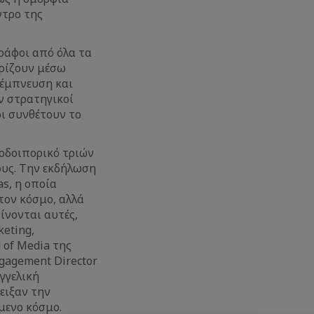
ντρο της
ράφοι από όλα τα
ηρίζουν μέσω
 έμπνευση και
ν στρατηγικοί
ι συνθέτουν το
 οδοιπορικό τριών
ους. Την εκδήλωση
as, η οποία
τον κόσμο, αλλά
ίνονται αυτές,
eting,
 of Media της
ngagement Director
Αγγελική
ειξαν την
μενο κόσμο.