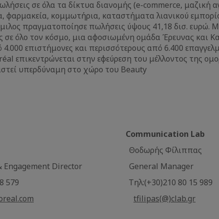
λήσεις σε όλα τα δίκτυα διανομής (e-commerce, μαζική α
 φαρμακεία, κομμωτήρια, καταστήματα λιανικού εμπορ
Όμιλος πραγματοποίησε πωλήσεις ύψους 41,18 δισ. ευρώ. Μ
ς σε όλο τον κόσμο, μια αφοσιωμένη ομάδα Έρευνας και Κ
4.000 επιστήμονες και περισσότερους από 6.400 επαγγελμ
Oréal επικεντρώνεται στην εφεύρεση του μέλλοντος της ομο
αστεί υπερδύναμη στο χώρο του Beauty
AL
las
Communication Lab
Πετρίδη Θοδωρής Φίλιππας
irs & Engagement Director General Manager
210 61 88 579 Τηλ:(+30)210 80 15 989
loreal.com
tfilipas(@)clab.gr