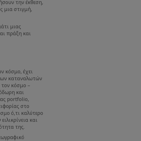
ήσουν την έκθεση,
ς μια στιγμή,
μάτι μιας
και πράξη και
ον κόσμο, έχει
 των καταναλωτών
 τον κόσμο –
ιόδωρη και
ς portfolio,
ειφορίας στο
σμο ό,τι καλύτερο
ειλικρίνεια και
ότητα της.
γεωγραφικό