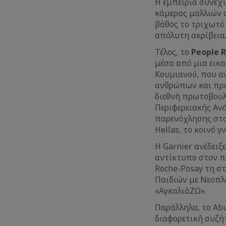
Η εμπειρία συνεχ
κάμερας μαλλιών α
βάθος το τριχωτό 
απόλυτη ακρίβεια
Τέλος, το
People 
μέσα από μια εικ
Κουμιανού, που αν
ανθρώπων και πρω
διεθνή πρωτοβουλί
Περιφερειακής Ανά
παρενόχλησης στου
Hellas, το κοινό 
Η Garnier ανέδειξ
αντίκτυπο στον πλ
Roche-Posay τη σ
Παιδιών με Νεοπλ
«ΑγκαλιάΖΩ».
Παράλληλα, το Abus
διαφορετική συζή