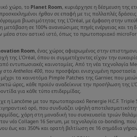
ικό χώρο, το
Planet Room
, κυριάρχησε η δέσμευση της ετ
 προσκεκλημένοι ήρθαν σε επαφή με τις πολλαπλές δράσει
όγραμμα βιωσιμότητας της L’Oréal, με έμφαση στην υπε
η μετάβαση σε 100% ανανεώσιμες πηγές ενέργειας και τη 
 μέσα στον αστικό ιστό, όπως το πρωτοποριακό microFor
novation Room
, ένας χώρος αφιερωμένος στην επιστημονι
χή της L’Oréal, όπου οι συμμετέχοντες είχαν την ευκαιρ
από εντυπωσιακές καινοτομίες. Από τη νέα τεχνολογία Me
ay στο
Anthelios 400
, που προσφέρει ενισχυμένη προστασία
μέχρι τα καινοτόμα Pimple Patches της Garnier, που μει
 οκτώ ώρες, κάθε προϊόν αναδείκνυε την προσήλωση της L’
ροντίδα για κάθε τύπο επιδερμίδας.
χε η Lancôme με τον πρωτοποριακό Renergie H.C.F. Triple 
τιγηραντικό ορό, που συνδυάζει υψηλή αποτελεσματικότη
δερμίδας, χάρη στη μοναδική του συσκευασία τριών θαλάμ
τον νέο Collagen 16 Serum, με τεχνολογία co-bonding, που
ου έως και 350% και ορατή βελτίωση σε 16 σημάδια γήραν