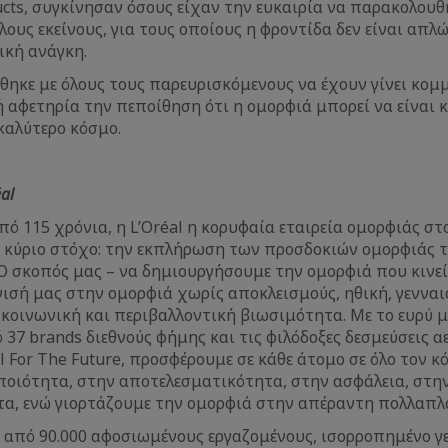
ucts, συγκίνησαν όσους είχαν την ευκαιρία να παρακολουθ
ους εκείνους, για τους οποίους η φροντίδα δεν είναι απλώ
ική ανάγκη.
θηκε με όλους τους παρευρισκόμενους να έχουν γίνει κομ
ή αφετηρία την πεποίθηση ότι η ομορφιά μπορεί να είναι 
καλύτερο κόσμο.
al
πό 115 χρόνια, η L’Oréal η κορυφαία εταιρεία ομορφιάς στ
ν κύριο στόχο: την εκπλήρωση των προσδοκιών ομορφιάς
 Ο σκοπός μας – να δημιουργήσουμε την ομορφιά που κινεί
γισή μας στην ομορφιά χωρίς αποκλεισμούς, ηθική, γεννα
οινωνική και περιβαλλοντική βιωσιμότητα. Με το ευρύ μα
37 brands διεθνούς φήμης και τις φιλόδοξες δεσμεύσεις α
 For The Future, προσφέρουμε σε κάθε άτομο σε όλο τον κό
οιότητα, στην αποτελεσματικότητα, στην ασφάλεια, στην 
α, ενώ γιορτάζουμε την ομορφιά στην απέραντη πολλαπλ
 από 90.000 αφοσιωμένους εργαζομένους, ισορροπημένο 