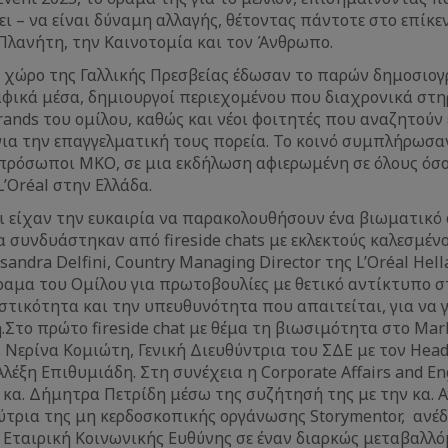
ει – να είναι δύναμη αλλαγής, θέτοντας πάντοτε στο επίκε
Πλανήτη, την Καινοτομία και τον Άνθρωπο.
 χώρο της Γαλλικής Πρεσβείας έδωσαν το παρών δημοσιογ
αφικά μέσα, δημιουργοί περιεχομένου που διαχρονικά στ
ands του ομίλου, καθώς και νέοι φοιτητές που αναζητούν
ια την επαγγελματική τους πορεία. Το κοινό συμπλήρωσα
κπρόσωποι ΜΚΟ, σε μια εκδήλωση αφιερωμένη σε όλους όσο
’Oréal στην Ελλάδα.
οι είχαν την ευκαιρία να παρακολουθήσουν ένα βιωματικό
 συνδυάστηκαν από fireside chats με εκλεκτούς καλεσμέν
andra Delfini, Country Managing Director της L’Oréal Hell
ραμα του Ομίλου για πρωτοβουλίες με θετικό αντίκτυπο σ
τικότητα και την υπευθυνότητα που απαιτείται, για να γ
Στο πρώτο fireside chat με θέμα τη βιωσιμότητα στο Μark
 Νερίνα Κομιώτη, Γενική Διευθύντρια του ΣΔΕ με τον Head
 Αλέξη Επιθυμιάδη. Στη συνέχεια η Corporate Affairs and E
s, κα. Δήμητρα Πετρίδη μέσω της συζήτησή της με την κα. 
ύτρια της μη κερδοσκοπικής οργάνωσης Storymentor, ανέδ
 Εταιρική Κοινωνικής Ευθύνης σε έναν διαρκώς μεταβαλλό