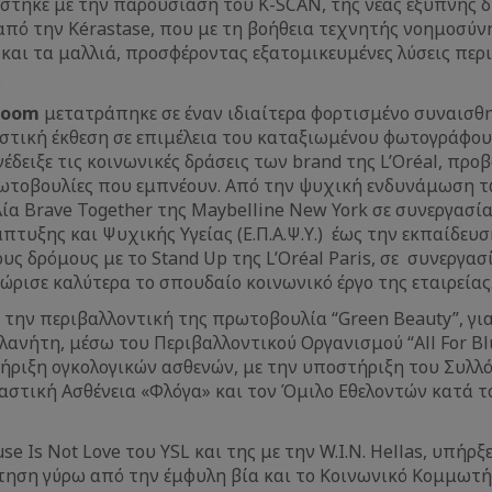
ίστηκε με την παρουσίαση του K-SCAN, της νέας έξυπνης 
πό την Kérastase, που με τη βοήθεια τεχνητής νοημοσύνη
και τα μαλλιά, προσφέροντας εξατομικευμένες λύσεις περ
.
Room
μετατράπηκε σε έναν ιδιαίτερα φορτισμένο συναισθ
αστική έκθεση σε επιμέλεια του καταξιωμένου φωτογράφο
έδειξε τις κοινωνικές δράσεις των brand της L’Oréal, προ
τοβουλίες που εμπνέουν. Από την ψυχική ενδυνάμωση τ
α Brave Together της Maybelline New York σε συνεργασία
πτυξης και Ψυχικής Υγείας (Ε.Π.Α.Ψ.Υ.) έως την εκπαίδευ
ς δρόμους με το Stand Up της L’Oréal Paris, σε συνεργασί
γνώρισε καλύτερα το σπουδαίο κοινωνικό έργο της εταιρείας
ε την περιβαλλοντική της πρωτοβουλία “Green Beauty”, για
ανήτη, μέσω τoυ Περιβαλλοντικού Οργανισμού “All For Blu
τήριξη ογκολογικών ασθενών, με την υποστήριξη του Συλλ
αστική Ασθένεια «Φλόγα» και τον Όμιλο Εθελοντών κατά τ
e Is Not Love του YSL και της με την W.I.N. Hellas, υπήρξ
τηση γύρω από την έμφυλη βία και το Κοινωνικό Κομμωτήρ