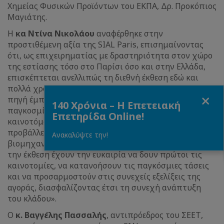
Χημείας Φυσικών Προϊόντων του ΕΚΠΑ, Δρ. Προκόπιος
Μαγιάτης.
Η
κα Ντίνα Νικολάου
αναφέρθηκε στην
προστιθέμενη αξία της SIAL Paris, επισημαίνοντας
ότι, ως επιχειρηματίας με δραστηριότητα στον χώρο
της εστίασης τόσο στο Παρίσι όσο και στην Ελλάδα,
επισκέπτεται ανελλιπώς τη διεθνή έκθεση εδώ και
πολλά χρόνια. Όπως ανέφερε, «Η SIAL Paris αποτελεί
Close
πηγή έμπνευσης για τη βιομηχανία τροφίμων
140 Χρόνια – Η Επετειακή
παγκοσμίως και το απόλυτο σημείο συνάντησης για
Επετηρίδα Online!
καινοτόμους από όλο τον κόσμο, διότι όχι μόνο
προβάλλει αλλά διαμορφώνει τις νέες τάσεις της
Ανακαλύψτε την!
βιομηχανίας. Οι επαγγελματίες που επισκέπτονται
την έκθεση έχουν την ευκαιρία να δουν πρώτοι τις
καινοτομίες, να κατανοήσουν τις παγκόσμιες τάσεις
και να προσαρμοστούν στις συνεχείς εξελίξεις της
αγοράς, διασφαλίζοντας έτσι τη συνεχή ανάπτυξη
του κλάδου».
Ο
κ. Βαγγέλης Πασσαλής
, αντιπρόεδρος του ΣΕΕΤ,