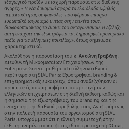
εξαγωγικό προϊόν με ισχυρή παρουσία στις διεθνείς
αγορές. «
Η νέα δυναμική αφορά τα ελαιόλαδα υψηλής
περιεκτικότητας σε φαινόλες, που φέρουν επίσημο
ευρωπαϊκό ισχυρισμό υγείας στην ετικέτα τους,
διαφοροποιώντας τα έναντι του ανταγωνισμού. Η εξέλιξη
αυτή ενισχύει την εξωστρέφεια και δημιουργεί προνομιακό
πεδίο για τις ελληνικές ποικιλίες.
», όπως σημείωσε
χαρακτηριστικά.
Ακολούθησε η παρουσίαση του
κ. Αντώνη Γραβάνη,
Διευθυντή Μικρομεσαίων Επιχειρήσεων της
Enterprise Greece, με θέμα «Το ελληνικό εθνικό
περίπτερο στη SIAL Paris: Εξωστρέφεια, branding &
επιχειρηματικές ευκαιρίες», όπου αναδείχθηκαν οι
προοπτικές που προσφέρει η συμμετοχή των
ελληνικών επιχειρήσεων στη διεθνή έκθεση, καθώς και
η σημασία της εξωστρέφειας, του branding και της
ενίσχυσης της διεθνούς προβολής τους. Αναφερόμενος
στην πολυετή παρουσία του οργανισμού στη SIAL
Paris, υπογράμμισε ότι η εθνική συμμετοχή στην
έκθεση αναμένεται και φέτος ιδιαίτερα ισχυρή. Όπως