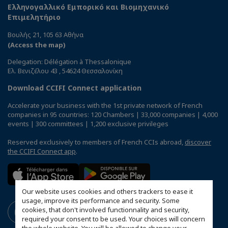
Ελληνογαλλικό Εμπορικό και Βιομηχανικό
Επιμελητήριο
Βουλής 21, 105 63 Αθήνα
(Access the map)
Delegation: Délégation à Thessalonique
Ελ. Βενιζέλου 43 , 54624 Θεσσαλονίκη
Download CCIFI Connect application
Accelerate your business with the 1st private network of French
companies in 95 countries: 120 Chambers | 33,000 companies | 4,000
events | 300 committees | 1,200 exclusive privileges
Reserved exclusively to members of French CCIs abroad,
discover
the CCIFI Connect app
.
Our website uses cookies and others trackers to ease it
usage, improve its performance and security. Some
cookies, that don't involved functionnality and security,
required your consent to be used. Your choices will concern