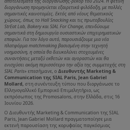
αποτελέσματα της διοργάνωσης-ρεκόρ του 2024. H φετινή
διοργάνωση προμηνύεται εξαιρετικά φιλόδοξη, με πολλές
σημαντικές καινοτομίες. Εκτός από νέους θεματικούς
χώρους, όπως το Hall Snacking και τις πρωτοβουλίες
StrEat Lab, Bakery και SIAL For Change, επενδύουμε
σημαντικά στη δημιουργία ουσιαστικών επιχειρηματικών
επαφών. Για τον λόγο αυτό, παρουσιάζουμε μια νέα
πλατφόρμα matchmaking βασισμένη στην τεχνητή
νοημοσύνη, η οποία θα διευκολύνει στοχευμένες
συναντήσεις μεταξύ εκθετών και αγοραστών και θα
ενισχύσει ακόμη περισσότερο την αξία της συμμετοχής στη
SIAL Paris
» επεσήμανε, o
Διευθυντής Marketing &
Communication της SIAL Paris, Jean Gabriel
Mollard,
στη συνέντευξη τύπου που διοργάνωσε το
Ελληνογαλλικό Εμπορικό Επιμελητήριο, ως
εκπρόσωπος της Promosalons, στην Ελλάδα, στις 16
Ιουνίου 2026.
Ο Διευθυντής Marketing & Communication της SIAL
Paris, Jean Gabriel Mollard πραγματοποίησε μια
εκτενή παρουσίαση της κορυφαίας παγκόσμιας