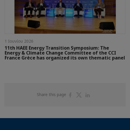
1 Ιουνίου 2026
11th HAEE Energy Transition Symposium: The
Energy & Climate Change Committee of the CCI
France Grèce has organized its own thematic panel
Share
Share
Share
Share this page
on
on
on
Facebook
Twitter
Linkedin