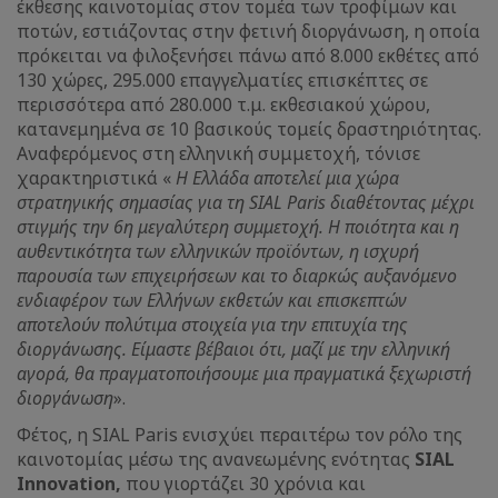
έκθεσης καινοτομίας στον τoμέα των τροφίμων και
ποτών, εστιάζοντας στην φετινή διοργάνωση, η οποία
πρόκειται να φιλοξενήσει πάνω από 8.000 εκθέτες από
130 χώρες, 295.000 επαγγελματίες επισκέπτες σε
περισσότερα από 280.000 τ.μ. εκθεσιακού χώρου,
κατανεμημένα σε 10 βασικούς τομείς δραστηριότητας.
Αναφερόμενος στη ελληνική συμμετοχή, τόνισε
χαρακτηριστικά «
Η Ελλάδα αποτελεί μια χώρα
στρατηγικής σημασίας για τη SIAL Paris διαθέτοντας μέχρι
στιγμής την 6η μεγαλύτερη συμμετοχή. Η ποιότητα και η
αυθεντικότητα των ελληνικών προϊόντων, η ισχυρή
παρουσία των επιχειρήσεων και το διαρκώς αυξανόμενο
ενδιαφέρον των Ελλήνων εκθετών και επισκεπτών
αποτελούν πολύτιμα στοιχεία για την επιτυχία της
διοργάνωσης. Είμαστε βέβαιοι ότι, μαζί με την ελληνική
αγορά, θα πραγματοποιήσουμε μια πραγματικά ξεχωριστή
διοργάνωση
».
Φέτος, η SIAL Paris ενισχύει περαιτέρω τον ρόλο της
καινοτομίας μέσω της ανανεωμένης ενότητας
SIAL
Innovation,
που γιορτάζει 30 χρόνια και