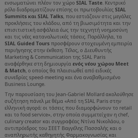
ενσωματώνει πλέον τον χώρο
SIAL Taste
. Κεντρικό
ρόλο διαδραματίζουν επίσης οι πρωτοβουλίες
SIAL
Summits και SIAL Talks
, που εστιάζουν στις μεγάλες
προκλήσεις του κλάδου, από τη βιωσιμότητα και την
επισιτιστική ασφάλεια έως την τεχνητή νοημοσύνη
και τις νέες καταναλωτικές τάσεις. Παράλληλα, τα
SIAL Guided Tours
προσφέρουν στοχευμένη εμπειρία
περιήγησης στην έκθεση. Τέλος, ο Διευθυντής
Marketing & Communication της SIAL Paris
αναφέρθηκε στη δημιουργία
ενός νέου χώρου Meet
& Match
, ο οποίος θα πλαισιωθεί από ειδικές
συνεδρίες speed-meeting και ένα αναβαθμισμένο
Business Lounge.
Την παρουσίαση του Jean-Gabriel Mollard ακολούθησε
συζήτηση πάνελ με θέμα «Από τη SIAL Paris στην
ελληνική αγορά: οι τάσεις που διαμορφώνουν το retail
και το food service», στην οποία συμμετείχαν η chef,
culinary creator και συγγραφέας Ντίνα Νικολάου, ο
αντιπρόεδρος του ΣΕΕΤ Βαγγέλης Πασσαλής και ο
αναπληρωτής καθηγητής Φαρμακογνωσίας και