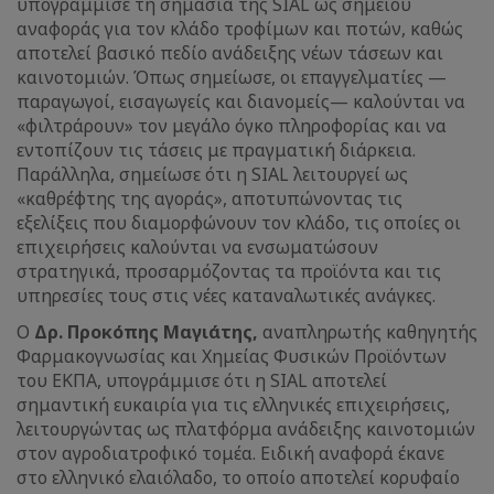
υπογράμμισε τη σημασία της SIAL ως σημείου
αναφοράς για τον κλάδο τροφίμων και ποτών, καθώς
αποτελεί βασικό πεδίο ανάδειξης νέων τάσεων και
καινοτομιών. Όπως σημείωσε, οι επαγγελματίες —
παραγωγοί, εισαγωγείς και διανομείς— καλούνται να
«φιλτράρουν» τον μεγάλο όγκο πληροφορίας και να
εντοπίζουν τις τάσεις με πραγματική διάρκεια.
Παράλληλα, σημείωσε ότι η SIAL λειτουργεί ως
«καθρέφτης της αγοράς», αποτυπώνοντας τις
εξελίξεις που διαμορφώνουν τον κλάδο, τις οποίες οι
επιχειρήσεις καλούνται να ενσωματώσουν
στρατηγικά, προσαρμόζοντας τα προϊόντα και τις
υπηρεσίες τους στις νέες καταναλωτικές ανάγκες.
Ο
Δρ. Προκόπης Μαγιάτης,
αναπληρωτής καθηγητής
Φαρμακογνωσίας και Χημείας Φυσικών Προϊόντων
του ΕΚΠΑ, υπογράμμισε ότι η SIAL αποτελεί
σημαντική ευκαιρία για τις ελληνικές επιχειρήσεις,
λειτουργώντας ως πλατφόρμα ανάδειξης καινοτομιών
στον αγροδιατροφικό τομέα. Ειδική αναφορά έκανε
στο ελληνικό ελαιόλαδο, το οποίο αποτελεί κορυφαίο