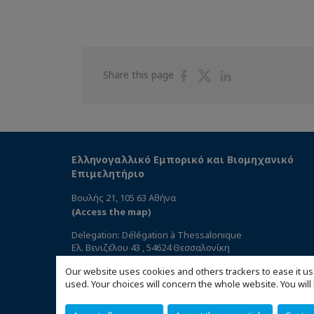
Share
Share
Share
Share this page
on
on
on
Facebook
Twitter
Linkedin
Ελληνογαλλικό Εμπορικό και Βιομηχανικό
Επιμελητήριο
Βουλής 21, 105 63 Αθήνα
(Access the map)
Delegation: Délégation à Thessalonique
Ελ. Βενιζέλου 43 , 54624 Θεσσαλονίκη
Our website uses cookies and others trackers to ease it us
used. Your choices will concern the whole website. You w