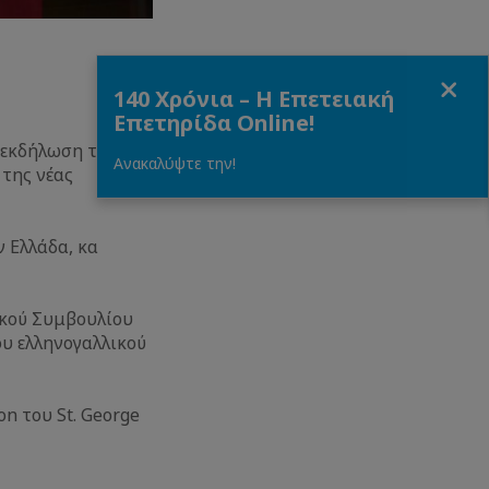
Close
140 Χρόνια – Η Επετειακή
Επετηρίδα Online!
 εκδήλωση του
Ανακαλύψτε την!
 της νέας
ν Ελλάδα, κα
ικού Συμβουλίου
υ ελληνογαλλικού
on του St. George