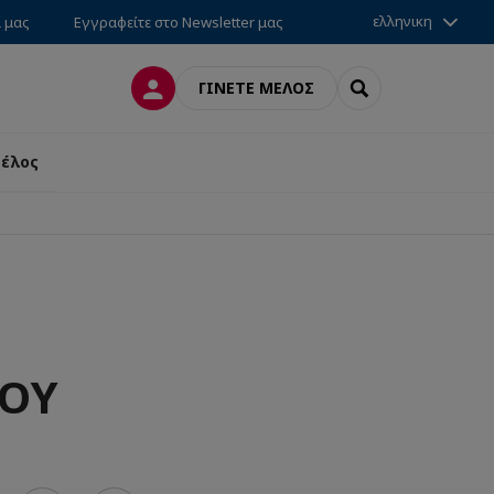
ελληνικη
ί μας
Εγγραφείτε στο Newsletter μας
ΣΎΝΔΕΣΗ
SEARCH
ΓΊΝΕΤΕ ΜΈΛΟΣ
μέλος
ΔΟΥ