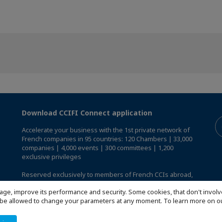
Download CCIFI Connect application
Accelerate your business with the 1st private network of
French companies in 95 countries: 120 Chambers | 33,000
companies | 4,000 events | 300 committees | 1,200
exclusive privileges
Reserved exclusively to members of French CCIs abroad,
discover the CCIFI Connect app
.
age, improve its performance and security. Some cookies, that don't involv
ill be allowed to change your parameters at any moment. To learn more on