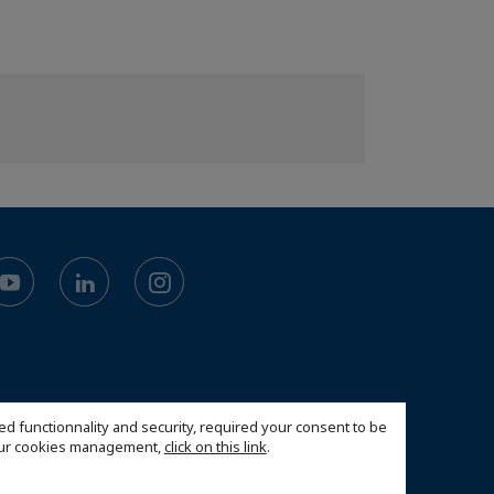
ed functionnality and security, required your consent to be
 our cookies management,
click on this link
.